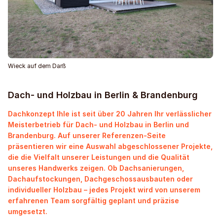
Wieck auf dem Darß
Dach- und Holzbau in Berlin & Brandenburg
Dachkonzept Ihle ist seit über 20 Jahren Ihr verlässlicher
Meisterbetrieb für Dach- und Holzbau in Berlin und
Brandenburg. Auf unserer Referenzen-Seite
präsentieren wir eine Auswahl abgeschlossener Projekte,
die die Vielfalt unserer Leistungen und die Qualität
unseres Handwerks zeigen. Ob Dachsanierungen,
Dachaufstockungen, Dachgeschossausbauten oder
individueller Holzbau – jedes Projekt wird von unserem
erfahrenen Team sorgfältig geplant und präzise
umgesetzt.