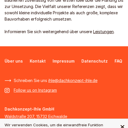
Bauherren zuverlässig von der ersten Idee über die Planung bis
zur Umsetzung. Die Vielfalt unserer Referenzen zeigt, dass wir
sowohl kleine individuelle Projekte als auch große, komplexe
Bauvorhaben erfolgreich umsetzen.
Informieren Sie sich weitergehend über unsere
Leistungen
.
Über uns
Kontakt
Impressum
Datenschutz
FAQ
Schreiben Sie uns
ihle@dachkonzept-ihle.de
Follow us on Instagram
Dachkonzept-Ihle GmbH
Waldstraße 207, 15732 Eichwalde
Telefon +49 (30) 818 294 86
Wir verwenden Cookies, um die einwandfreie Funktion