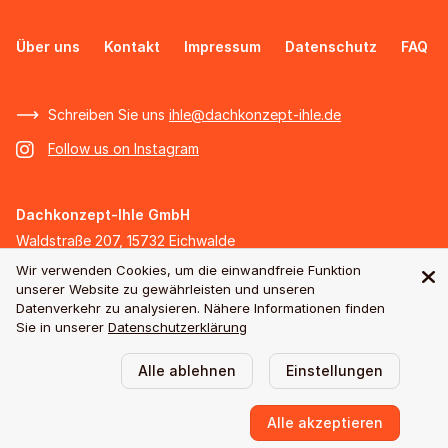
Über uns
Kontakt
Impressum
Datenschutz
FAQ
Schreiben Sie uns
ihle@dachkonzept-ihle.de
Follow us on Instagram
Dachkonzept-Ihle GmbH
Waldstraße 207, 15732 Eichwalde
Telefon +49 (30) 818 294 86
Wir verwenden Cookies, um die einwandfreie Funktion
unserer Website zu gewährleisten und unseren
Fax +49 (30) 818 294 87
Datenverkehr zu analysieren. Nähere Informationen finden
Sie in unserer
Datenschutzerklärung
Alle ablehnen
Einstellungen
Alle akzeptieren